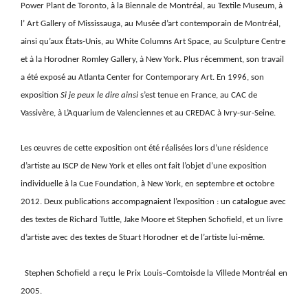
Power Plant de Toronto, à la Biennale de Montréal, au Textile Museum, à
l’ Art Gallery of Mississauga, au Musée d’art contemporain de Montréal,
ainsi qu’aux États-Unis, au White Columns Art Space, au Sculpture Centre
et à la Horodner Romley Gallery, à New York. Plus
récemment, son travail
a été exposé
au Atlanta Center for Contemporary Art. En 1996, son
exposition
Si je peux le dire ainsi
s’est tenue en France, au CAC de
Vassivère, à L’Aquarium de Valenciennes et au CREDAC à Ivry-sur-Seine.
Les œuvres de cette exposition ont été réalisées lors d’une résidence
d’artiste au ISCP de New York et elles ont fait l’objet
d’une exposition
individuelle à la Cue Foundation, à New York, en septembre et octobre
2012. Deux publications
accompagnaient l’exposition : un catalogue avec
des textes de Richard Tuttle, Jake Moore et Stephen Schofield, et un livre
d’artiste avec des textes de Stuart Horodner et de l’artiste lui-même.
Stephen Schofield a
reçu le
Prix
Louis
–
Comtois
de la Ville
de Montréal en
2005.