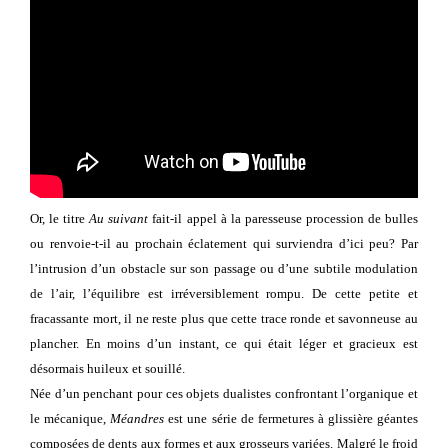
Or, le titre
Au suivant
fait-il appel à la paresseuse procession de bulles
ou renvoie-t-il au prochain éclatement qui surviendra d’ici peu? Par
l’intrusion d’un obstacle sur son passage ou d’une subtile modulation
de l’air, l’équilibre est irréversiblement rompu. De cette petite et
fracassante mort, il ne reste plus que cette trace ronde et savonneuse au
plancher. En moins d’un instant, ce qui était léger et gracieux est
désormais huileux et souillé.
Née d’un penchant pour ces objets dualistes confrontant l’organique et
le mécanique,
Méandres
est une série
de fermetures à glissière géantes
composées de dents aux formes et aux grosseurs variées. Malgré le froid